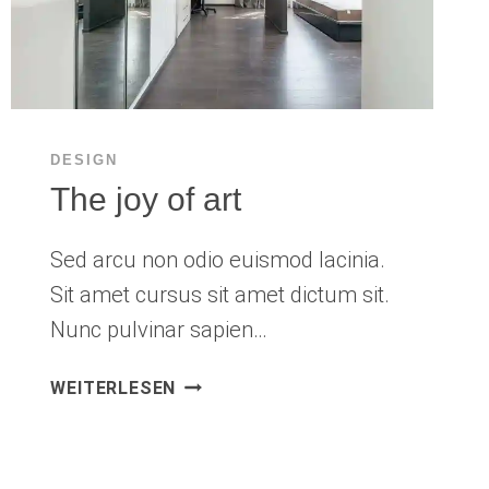
DESIGN
The joy of art
Sed arcu non odio euismod lacinia.
Sit amet cursus sit amet dictum sit.
Nunc pulvinar sapien…
THE
WEITERLESEN
JOY
OF
ART