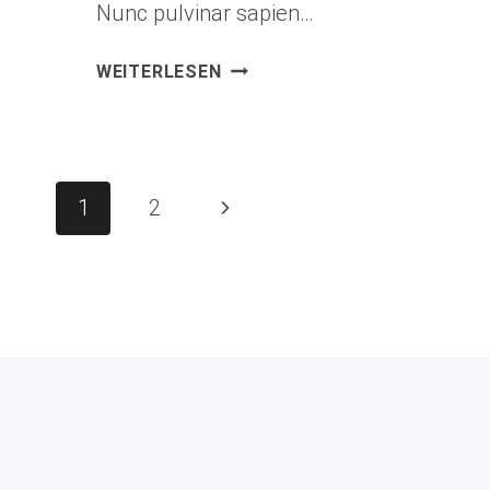
Nunc pulvinar sapien…
PASSION
WEITERLESEN
&
WORK
Seitennavigation
Nächste
1
2
Seite